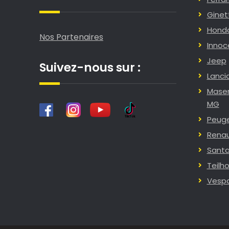
Ginet
Hond
Nos Partenaires
Innoc
Jeep
Suivez-nous sur :
Lanci
Maser
MG
Peug
Renau
Sant
Teilho
Vesp