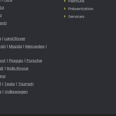
Peinture
ta
Présentation
a
Services
enti
a
|
Land Rover
ati
|
Mazda
|
Mercedes
|
eot
|
Piaggio
|
Porsche
lt
|
Rolls Royce
ana
l
|
Tesla
|
Triumph
a
|
Volkswagen