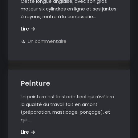
Cette longue anglaise, avec son gros
moteur six cylindres en ligne et ses jantes
à rayons, rentre à la carrosserie…
Aston
Lire
Martin
sur
Un commentaire
DB6
Aston
Martin
–
DB6
1967
–
1967
Peinture
La peinture est le stade final qui révèlera
la qualité du travail fait en amont
(préparation, masticage, ponçage), et
qui…
Peinture
Lire