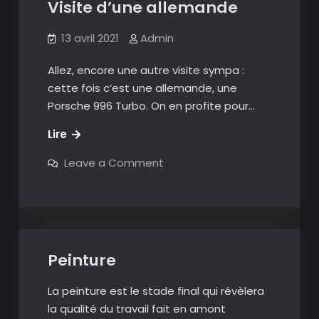
Visite d’une allemande
13 avril 2021
Admin
Allez, encore une autre visite sympa :
cette fois c’est une allemande, une
Porsche 996 Turbo. On en profite pour…
Visite
Lire
d’une
on
Leave a Comment
allemande
Visite
d’une
allemande
Peinture
La peinture est le stade final qui révèlera
la qualité du travail fait en amont