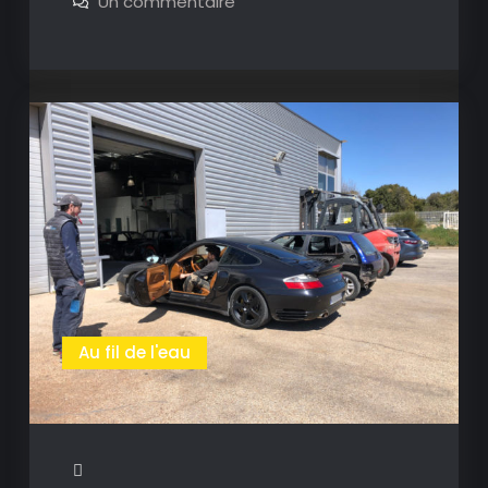
sur
Un commentaire
Carrera
Porsche
996
–
Carrera
2002
–
2002
Au fil de l'eau