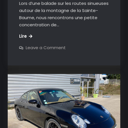
Lors d’une balade sur les routes sinueuses
autour de la montagne de la Sainte-
Baume, nous rencontrons une petite
concentration de…
Des
Lire
Porsche
on
Leave a Comment
à
Des
Porsche
l’Espigoulier
à
l’Espigoulier