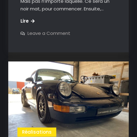
Mais pas n’importe laquelle. Ce sera un
noir mat, pour commencer. Ensuite,…
Porsche
Lire
Cayman
on
Leave a Comment
S
Porsche
Cayman
S
Réalisations