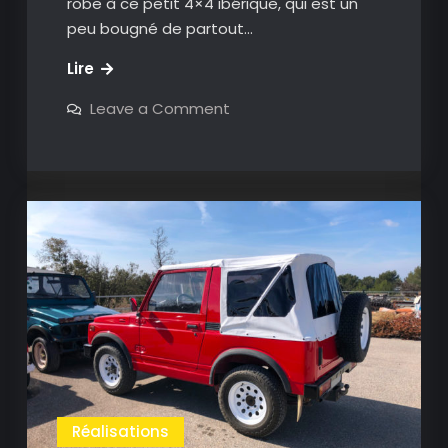
robe à ce petit 4×4 ibérique, qui est un
peu bougné de partout…
Santana
Lire
S-
on
Leave a Comment
410
Santana
S-
tôlé
410
–
tôlé
–
1987
1987
Réalisations