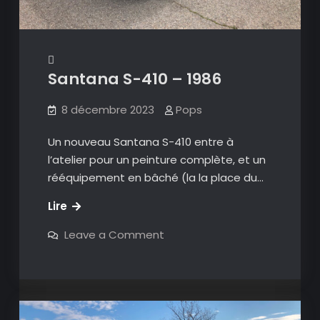
Santana S-410 – 1986
8 décembre 2023
Pops
Un nouveau Santana S-410 entre à
l’atelier pour un peinture complète, et un
rééquipement en bâché (la la place du…
Santana
Lire
S-
on
Leave a Comment
410
Santana
S-
–
410
1986
–
1986