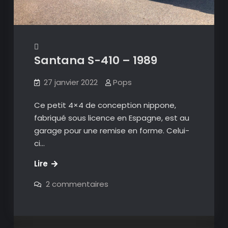
Santana S-410 – 1989
27 janvier 2022
Pops
Ce petit 4×4 de conception nippone,
fabriqué sous licence en Espagne, est au
garage pour une remise en forme. Celui-
ci…
Santana
Lire
S-
sur
2 commentaires
410
Santana
S-
–
410
1989
–
1989