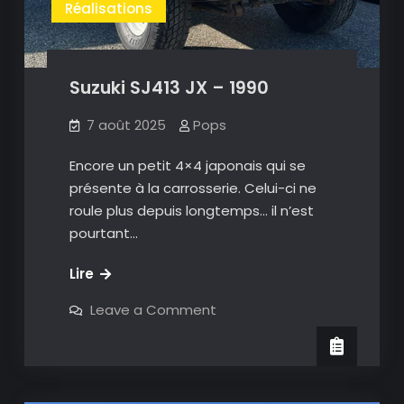
Réalisations
Suzuki SJ413 JX – 1990
7 août 2025
Pops
Encore un petit 4×4 japonais qui se
présente à la carrosserie. Celui-ci ne
roule plus depuis longtemps… il n’est
pourtant…
Suzuki
Lire
SJ413
on
Leave a Comment
JX
Suzuki
SJ413
–
JX
1990
–
1990