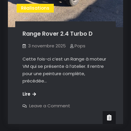
Réalisations
Range Rover 2.4 Turbo D
3 novembre 2025
Pops
Cette fois-ci c’est un Range à moteur
VM qui se présente à l’atelier. Il rentre
pour une peinture complète,
précédée…
Range
Lire
Rover
on
Leave a Comment
2.4
Range
Rover
Turbo
2.4
D
Turbo
D