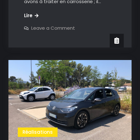
avons à traiter en carrosserie ; il…
Dodge
Lire
Pick-
on
Leave a Comment
up
Dodge
Pick-
–
up
1976
–
1976
Réalisations