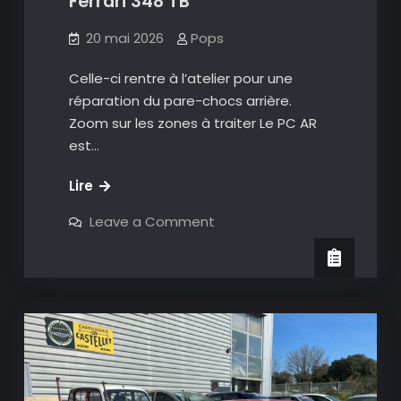
Ferrari 348 TB
20 mai 2026
Pops
Celle-ci rentre à l’atelier pour une
réparation du pare-chocs arrière.
Zoom sur les zones à traiter Le PC AR
est…
Ferrari
Lire
348
on
Leave a Comment
TB
Ferrari
348
TB