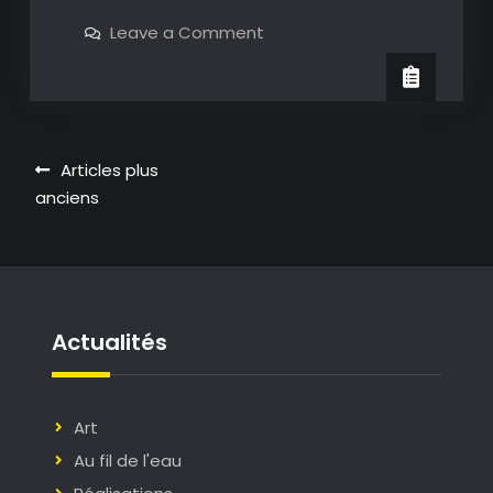
de
on
Leave a Comment
soleil
Bains
de
soleil
Navigation
Articles plus
anciens
des
articles
Actualités
Art
Au fil de l'eau