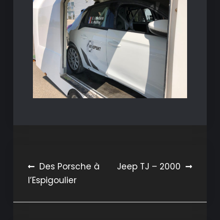
Navigation
Des Porsche à
Jeep TJ – 2000
l’Espigoulier
de
l’article