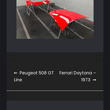
Navigation
Peugeot 508 GT
Ferrari Daytona –
Line
1973
de
l’article