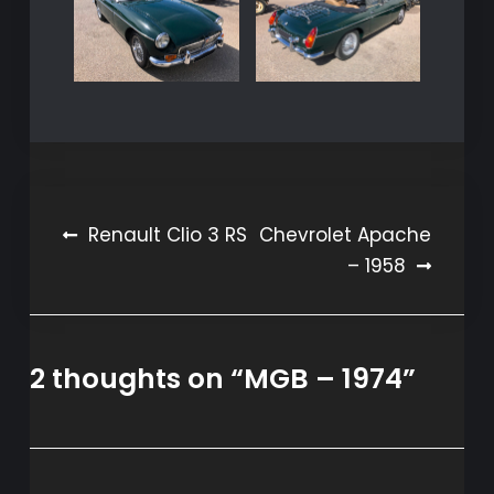
Navigation
Renault Clio 3 RS
Chevrolet Apache
– 1958
de
l’article
2 thoughts on “
MGB – 1974
”