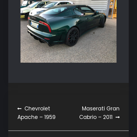
Navigation
Chevrolet
Maserati Gran
Apache – 1959
Cabrio – 2011
de
l’article